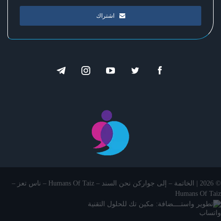
اشتراك
© 2026 | الخاتمة – إلى جواركن نحن السند – Humans Of Taiz – ناس تعز –
Humans Of Taiz
تطوير واستــــضافة: مكين تك للحلول التقنية