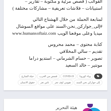
القوالب ( قصص مرئية و مكتوبة – تقارير –
استبيانات – فلاشات تعريفية – مشاركات مختلفة )
لمتابعة الحملة من خلال الهشتاج التالي
#إلى_جواركن_نحن-السند على مواقع السوشال
ميديا وعلى موقعنا الويب www.humansoftaiz.com
كتابة محتوى – محمد محروس
تقديم – سالي المخلافي
تصوير – حسام الشرماني – استديو دراما
مونتير – خالد السعيد
وباء كورونا
COVID-19
قصص من الحرب
حياة الشارع
إلى جواركن نحن السند
هيومن اوف تعز
ناس تعز
حقوق الانسان
هيئة التحرير