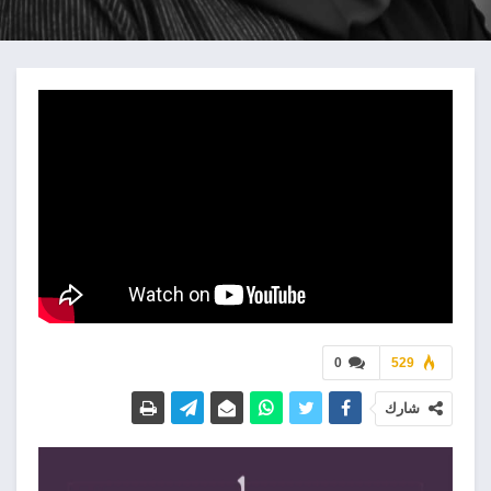
0
529
شارك