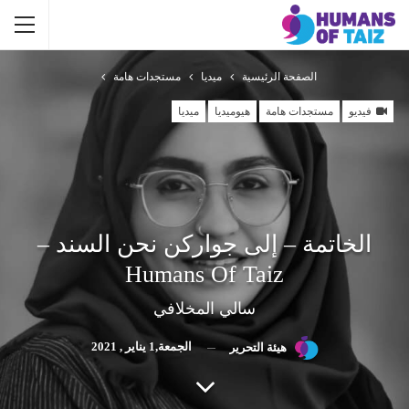
الصفحة الرئيسية
ميديا
مستجدات هامة
فيديو
مستجدات هامة
هيوميديا
ميديا
الخاتمة – إلى جواركن نحن السند –
Humans Of Taiz
سالي المخلافي
الجمعة,1 يناير , 2021
هيئة التحرير