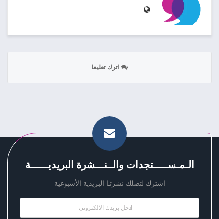
اترك تعليقا
الـمـســـــتجدات والــنـــشرة البريديــــــة
اشترك لتصلك نشرتنا البريدية الأسبوعية