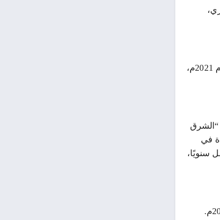
ري،
وتسببت سنوات الحرب القاسية في اليمن، بتراجع نسبة الإنجاب في اليمن، وقد بلغ معدل الخصوبة الإجمالي لعام 2021م،
 “الشرق
حدة في
دة، لافتًا أن عدد وفيات المواليد يصل إلى 52 ألف طفل سنويًا،