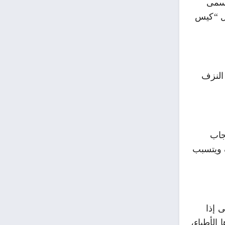
ن أقل من 500 غرام، بينما يسمى
، مثل “كيس
 النزف
جاب
ف ويتسبب
ى إذا
 الأطباء،