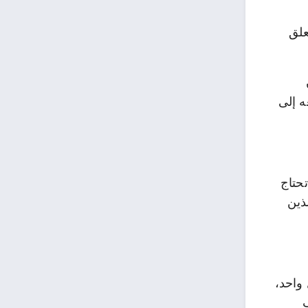
علق
ه إلى
تحتاج
ذين
 واحد،
ف