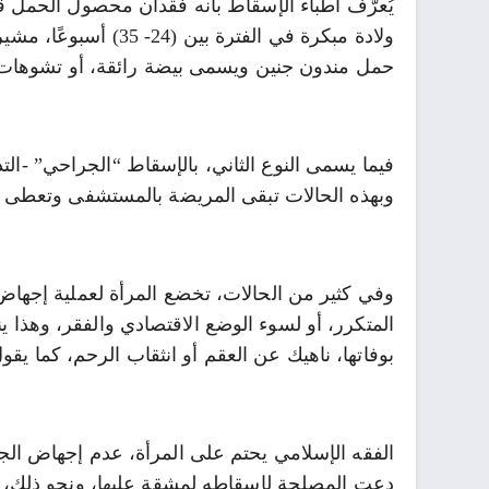
ولادة مبكرة في الفتر
حمل مندون جنين ويسمى بيضة رائقة، أو تشوهات ج
فيما يسمى النوع الثاني، بالإسقاط “الجراحي” -الت
وبهذه الحالات تبقى المريضة بالمستشفى وتعطى ا
وفي كثير من الحالات، تخضع المرأة لعملية إجها
المتكرر، أو لسوء الوضع الاقتصادي والفقر، وهذا
بوفاتها، ناهيك عن العقم أو انثقاب الرحم، كما يق
الفقه الإسلامي يحتم على المرأة، عدم إجهاض الجنين 
دعت المصلحة لإسقاطه لمشقة عليها، ونحو ذلك، فلا ب