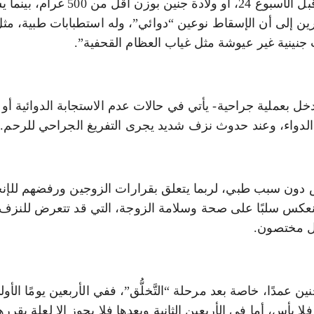
يُعرّف أطباء الإسقاط بأنه فقدان محصول الحمل قبل الأسبوع 24، أو ولادة جنين بوز
ة بين (24- 35) أسبوعًا، مشيرين إلى أن الإسقاط نوعين “دوائي”، وله استطبابات طبية
نينية غير عيوشة مثل غياب العظام القحفية”.
دخل بعملية جراحية- يأتي في حالات عدم الاستجابة الدوائية أو
لدواء، وعند حدوث نزف شديد يجرى التفريغ الجراحي للرحم.
ض دون سبب طبي، لربما يتعلق بقرارات الزوجين ورفضهم للإن
 ينعكس سلبًا على صحة وسلامة الزوجة، التي قد تتعرض للنز
ول مختصون.
عمدًا، خاصة بعد مرحلة “التَّخلُّق”، ففي الأربعين يومًا الأول
أس، أما في الأربعين الثانية وبعدها فلا يجوز إلا لعلة يقررها