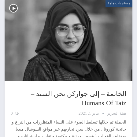
مستجدات هامة
الخاتمة – إلى جواركن نحن السند –
Humans Of Taiz
هيئة التحرير
يناير 1, 2021
0
الحملة تم خلالها تسليط الضوء على النساء المتظررات من النزاع و
جائحة كورونا , من خلال سرد تجاربهم عبر مواقع السوشال ميديا
بمختلف القوالب ( قصص مرئية و مكتوبة - تقارير - استبيانات -