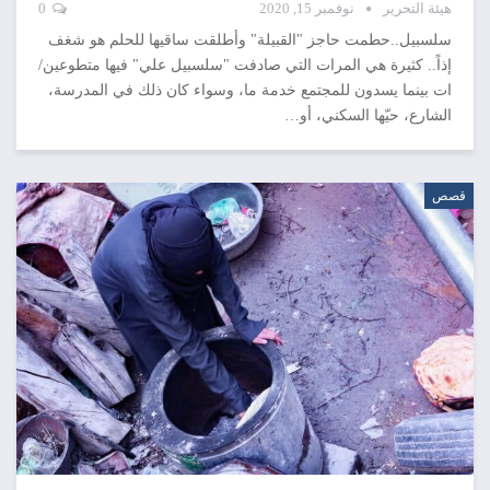
هيئة التحرير
نوفمبر 15, 2020
0
سلسبيل..حطمت حاجز "القبيلة" وأطلقت ساقيها للحلم هو شغف
إذاً.. كثيرة هي المرات التي صادفت "سلسبيل علي" فيها متطوعين/
ات بينما يسدون للمجتمع خدمة ما، وسواء كان ذلك في المدرسة،
الشارع، حيّها السكني، أو…
قصص