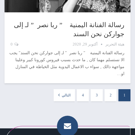
رسالة الفنانة اليمنية ” ربا نصر ” لـ إلى
جواركن نحن السند
هيئة التحرير
أكتوبر 29, 2020
0
رسالة الفنانة اليمنية " ربا نصر " لـ إلى جواركن نحن السند" يجب
الا نستسلم مهما كان , ما حدث بسبب فيروس كورونا كبير وعلينا
مواجهة ذالك , سواء ب الاعمال اليدوية مثل الخياطة في المنازل
او…
1
2
3
4
التالي