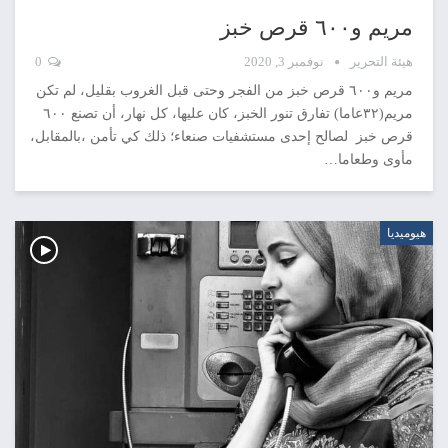
مريم و٦٠٠ قرص خبز
هيئة التحرير
نوفمبر 3, 2020
0
مريم و٦٠٠ قرص خبز من الفجر وحتى قبل الغروب بقليل، لم تكن
مريم(٣٢عاما) تفارق تنور الخبز، كان عليها، كل نهار، أن تصنع ٦٠٠
قرص خبز لصالح إحدى مستشفيات صنعاء؛ ذلك كي تأمن ،بالمقابل،
مأوى وطعاما…
هيوميديا