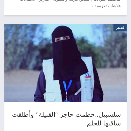
فلاشات تعريفية -…
قصص
سلسبيل..حطمت حاجز “القبيلة” وأطلقت
ساقيها للحلم