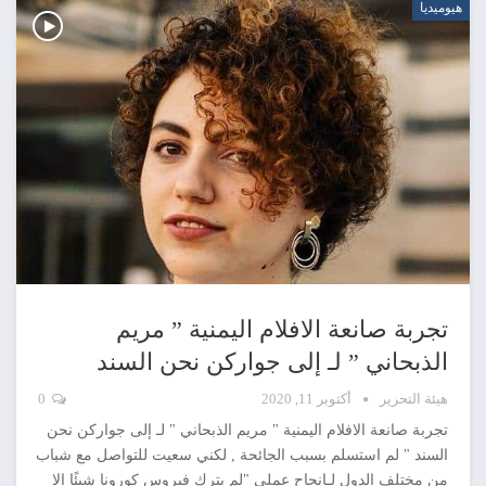
هيوميديا
تجربة صانعة الافلام اليمنية ” مريم
الذبحاني ” لـ إلى جواركن نحن السند
هيئة التحرير
أكتوبر 11, 2020
0
تجربة صانعة الافلام اليمنية " مريم الذبحاني " لـ إلى جواركن نحن
السند " لم استسلم بسبب الجائحة , لكني سعيت للتواصل مع شباب
من مختلف الدول لـإنجاح عملي "لم يترك فيروس كورونا شيئًا إلا