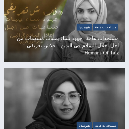
مستجدات هامة
هيوميديا
مستجدات هامة | جهود نساء يمنيات مسهمات من
اجل احلال السلام في اليمن – فلاش تعريفي ”
Humans Of Taiz “
مستجدات هامة
هيوميديا