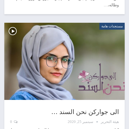
وطاله،…
مستجدات هامة
الى جواركن نحن السند …
هيئة التحرير
سبتمبر 25, 2020
0