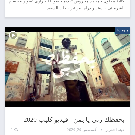
كتابة محتوى - محمد محروس تقديم - سونيا الحرازي تصوير - حسام
الشرماني - استديو دراما مونتير - خالد السعيد
هيوميديا
يحفظك ربي يا يمن | فيديو كليب 2020
هيئة التحرير
أغسطس 29, 2020
0