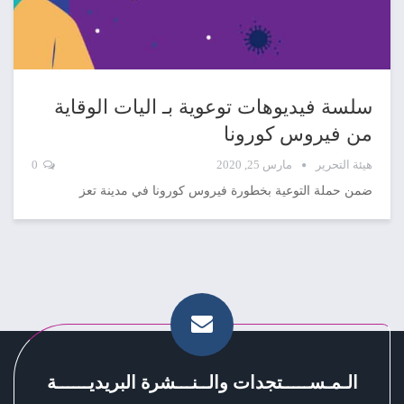
سلسة فيديوهات توعوية بـ اليات الوقاية
من فيروس كورونا
هيئة التحرير
مارس 25, 2020
0
ضمن حملة التوعية بخطورة فيروس كورونا في مدينة تعز
الـمـســـــتجدات والــنـــشرة البريديــــــة