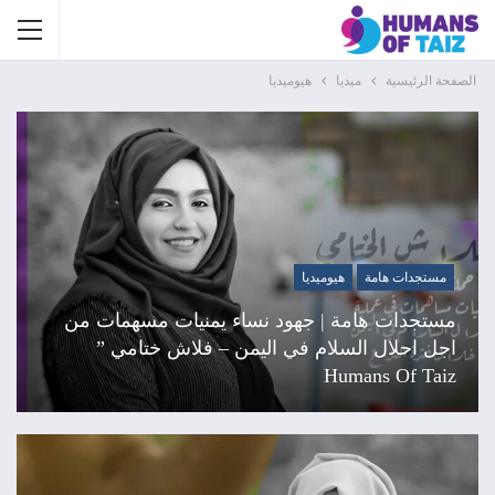
الصفحة الرئيسية
ميديا
هيوميديا
مستجدات هامة
هيوميديا
مستجدات هامة | جهود نساء يمنيات مسهمات من
اجل احلال السلام في اليمن – فلاش ختامي ”
Humans Of Taiz