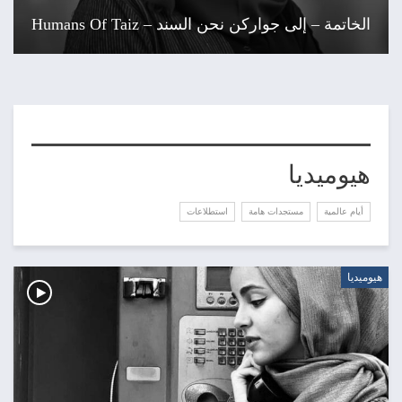
الخاتمة – إلى جواركن نحن السند – Humans Of Taiz
هيوميديا
أيام عالمية
مستجدات هامة
استطلاعات
هيوميديا