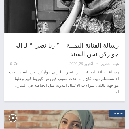
رسالة الفنانة اليمنية ” ربا نصر ” لـ إلى
جواركن نحن السند
هيئة التحرير
أكتوبر 29, 2020
0
رسالة الفنانة اليمنية " ربا نصر " لـ إلى جواركن نحن السند" يجب
الا نستسلم مهما كان , ما حدث بسبب فيروس كورونا كبير وعلينا
مواجهة ذالك , سواء ب الاعمال اليدوية مثل الخياطة في المنازل
او…
هيوميديا