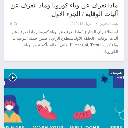
ماذا نعرف عن وباء كورونا وماذا نعرف عن
آليات الوقاية / الجزء الاول
هيئة التحرير
أبريل 13, 2020
0
استطلاع رأي الشارع I ماذا نعرف عن وباء كورونا وماذا نعرف عن
آليات الوقاية - الحلقة الاولىاستطلاع الراي I ضمن حملة التوعية بـ
وباء كورونا
#Humans_of_Taiz
يعاني العالم بأكملة من وباء
الكورونا…
هيوميديا