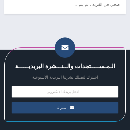
صحي في القرية ، لم يتم…
الـمـســـــتجدات والــنـــشرة البريديــــــة
اشترك لتصلك نشرتنا البريدية الأسبوعية
اشتراك