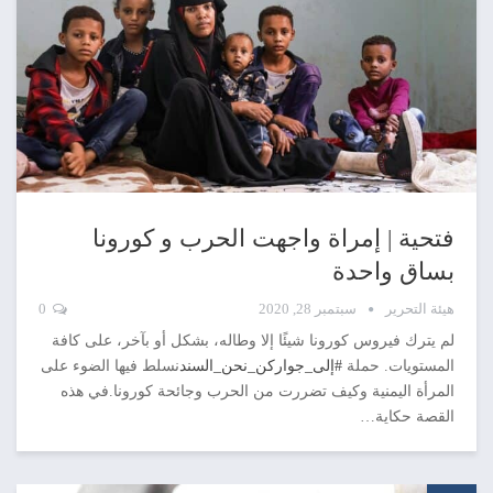
فتحية | إمراة واجهت الحرب و كورونا
بساق واحدة
هيئة التحرير
سبتمبر 28, 2020
0
لم يترك فيروس كورونا شيئًا إلا وطاله، بشكل أو بآخر، على كافة
المستويات. حملة
#إلى_جواركن_نحن_السند
نسلط فيها الضوء على
المرأة اليمنية وكيف تضررت من الحرب وجائحة كورونا.في هذه
القصة حكاية…