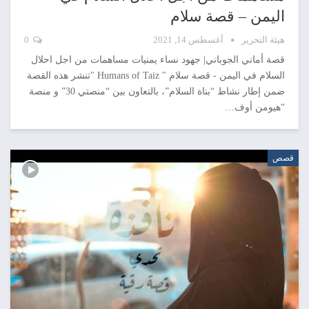
اليمن – قصة سلام
هيئة التحرير
أغسطس 14, 2021
0
قصة أماني الجوباني| جهود نساء يمنيات مساهمات من اجل احلال
السلام في اليمن - قصة سلام " Humans of Taiz "تنشر هذه القصة
ضمن إطار نشاط “بناة السلام”، بالتعاون بين “منصتي 30” و منصة
“هيومن أوف…
قصص