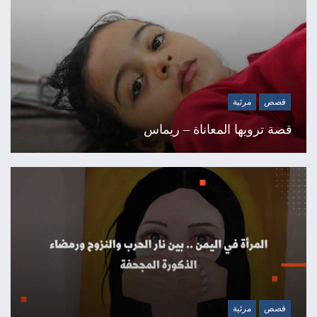
قصص
مرئية
قصة ترويها المعاناة – ريماس
قصص
مرئية