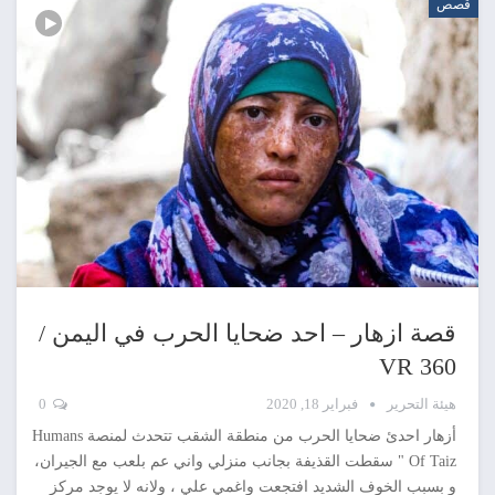
قصص
قصة ازهار – احد ضحايا الحرب في اليمن /
360 VR
هيئة التحرير
فبراير 18, 2020
0
أزهار احدئ ضحايا الحرب من منطقة الشقب تتحدث لمنصة Humans
Of Taiz " سقطت القذيفة بجانب منزلي واني عم بلعب مع الجيران،
و بسبب الخوف الشديد افتجعت واغمي علي ، ولانه لا يوجد مركز