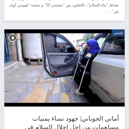
نشاط “بناة السلام”، بالتعاون بين “منصتي 30” و منصة “هيومن أوف
تعز”.…
قصص
أماني الجوباني| جهود نساء يمنيات
مساهمات من اجل احلال السلام في