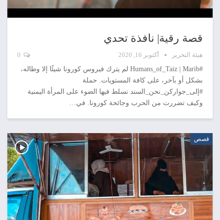
قصة رقية| نافذة تحدي
هيئة التحرير
أكتوبر 16, 2020
0
#Humans_of_Taiz | Marib لم يترك فيروس كورونا شيئًا إلا وطاله،
بشكل أو بآخر، على كافة المستويات. حملة
#إلى_جواركن_نحن_السند نسلط فيها الضوء على المرأة اليمنية
وكيف تضررت من الحرب وجائحة كورونا. في…
قصص