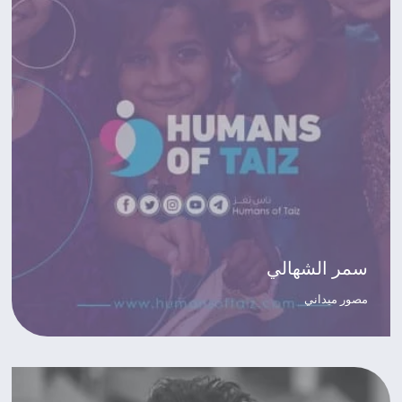
سمر الشهالي
مصور ميداني