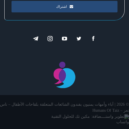
اشتراك
© 2026 | آباء وأمهات يمنيون يفندون الشائعات المتعلقة بلقاحات الأطفال – ناس
تعز – Humans Of Taiz
تطوير واستــــضافة: مكين تك للحلول التقنية