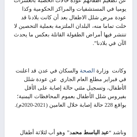
عن تطعيم أطفالهم عودة حالات الحصبة بالعشرات
يوميا في المستشفيات والمراكز الحكومية وكذا
عودة مرض شلل الاطفال بعد أن كانت بلادنا قد
خلت تماما منه، البلدان الملتزمة بعملية التحصين لا
تنتشر فيها أمراض الطفولة القاتلة بعكس ما يحدث
الآن في بلادنا”.
وكانت وزارة
الصحة
والسكان في عدن قد اعلنت
في فبراير مطلع العام الجاري عن عودة شلل
الأطفال، وتسجيل مئتي حالة إصابة على الأقل
بفيروس شلل الأطفال بعموم المحافظات اليمنية؛
بواقع 228 حالة إصابة خلال العامين (2021-2020م).
وناشد “
عبد الباسط محم
د” وهو أب لثلاثة أطفال