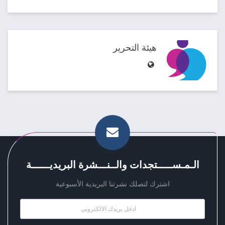
هيئة التحرير
الـمـســـــتجدات والــنـــشرة البريديــــــة
اشترك لتصلك نشرتنا البريدية الأسبوعية