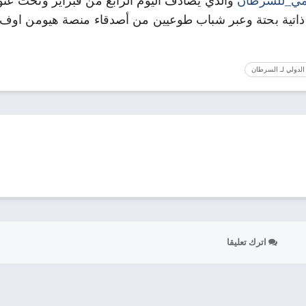
لمي_للسرطان
والذي يصادف اليوم الرابع من فبراير وتحت عنو
د ذاتية بحتة وعبر شباب طوعيين من أصدقاء منصة هيومن اوف
 الدولي لـ السرطان
اترك تعليقا