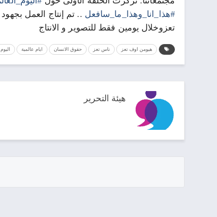
مجتمعاتنا. تركزت الحلقة الأولى حول
#اليوم_العا
#هذا_انا_وهذا_ما_سافعل
.. تم إنتاج العمل بجهو
تعزوخلال يومين فقط للتصوير و الانتاج
هيومن اوف تعز
ناس تعز
حقوق الانسان
ايام عالمية
اليوم
هيئة التحرير