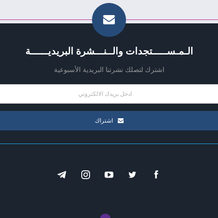
الـمـســـــتجدات والــنـــشرة البريديــــــة
اشترك لتصلك نشرتنا البريدية الأسبوعية
اشتراك