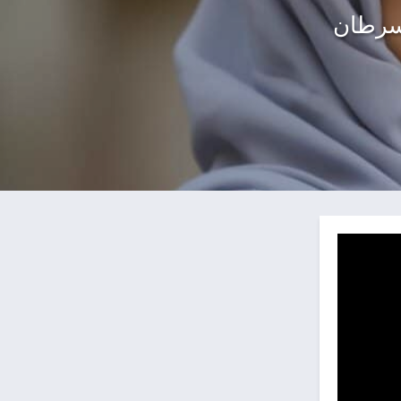
لسرطان