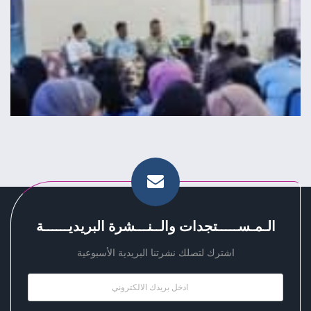
الـمـســـــتجدات والــنـــشرة البريديــــــة
اشترك لتصلك نشرتنا البريدية الأسبوعية