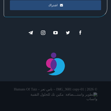
اشتراك
© 2026 | IMG_3681 copy-01 – ناس تعز – Humans Of Taiz
تطوير واستــــضافة: مكين تك للحلول التقنية