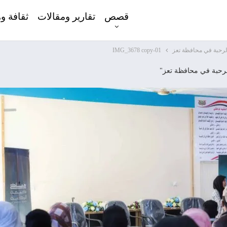
قصص
تقارير ومقالات
ثقافة و
لرحبة في محافظة تعز
IMG_3678 copy-01
لرحبة في محافظة تعز"