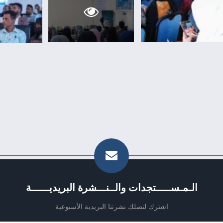
الـمـســـــتجدات والــنـــشرة البريديــــــة
اشترك لتصلك نشرتنا البريدية الأسبوعية