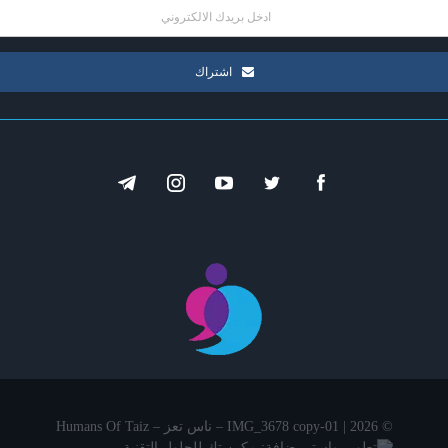
اشتراك
© 2026 | IMG_3678 copy-01 – ناس تعز – Humans Of Taiz
تطوير واستــــضافة: مكين تك للحلول التقنية